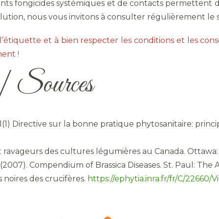
ts fongicides systémiques et de contacts permettent de l
lution, nous vous invitons à consulter régulièrement le 
’étiquette et à bien respecter les conditions et les consei
ent !
n | Sources
 Directive sur la bonne pratique phytosanitaire: princi
es et ravageurs des cultures légumières au Canada. Ottaw
. (2007). Compendium of Brassica Diseases. St. Paul: The
s noires des crucifères.
https://ephytia.inra.fr/fr/C/22660/