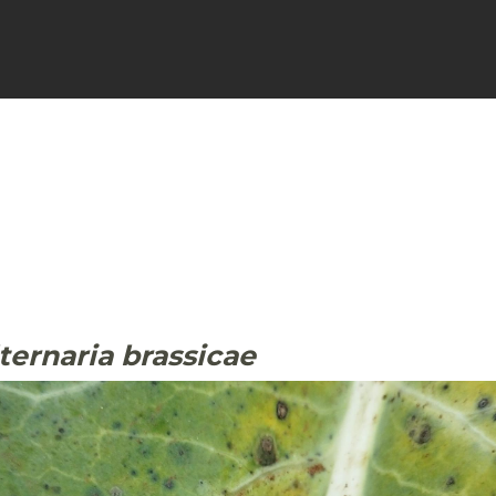
FICHES
SIGNALER
ACTUALI
lternaria brassicae