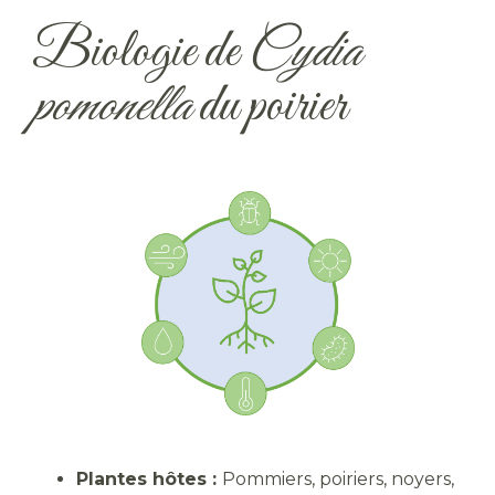
Biologie de
Cydia
pomonella
du poirier
Plantes hôtes :
Pommiers, poiriers, noyers,