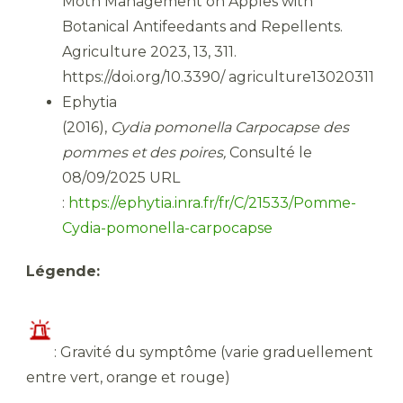
Moth Management on Apples with
Botanical Antifeedants and Repellents.
Agriculture 2023, 13, 311.
https://doi.org/10.3390/ agriculture13020311
Ephytia
(2016),
Cydia pomonella Carpocapse des
pommes et des poires,
Consulté le
08/09/2025 URL
:
https://ephytia.inra.fr/fr/C/21533/Pomme-
Cydia-pomonella-carpocapse
Légende:
​: Gravité du symptôme (varie graduellement
entre vert, orange et rouge)