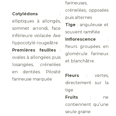
farineuses,
crénelées, opposées
Cotylédons
:
puis alternes
elliptiques à allongés,
Tige
: anguleuse et
sommet arrondi, face
souvent ramifiée
inférieure violacée. Axe
Inflorescence
:
hypocotylé rougeâtre
fleurs groupées en
Premières feuilles
:
glomérule farineux
ovales à allongées puis
et blanchâtre
losangées, crénelées
en dentées. Pilosité
Fleurs
: vertes,
farineuse marquée
directement sur la
tige
Fruits
: ne
contiennent qu’une
seule graine