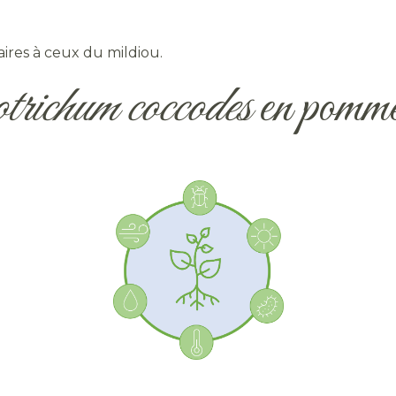
aires à ceux du mildiou.
trichum coccodes
en pomme 