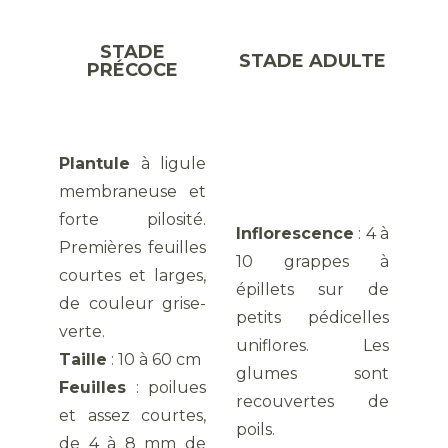
STADE
STADE ADULTE
PRÉCOCE
Plantule
à ligule
membraneuse et
forte pilosité.
Inflorescence
: 4 à
Premières feuilles
10 grappes à
courtes et larges,
épillets sur de
de couleur grise-
petits pédicelles
verte.
uniflores. Les
Taille
: 10 à 60 cm
glumes sont
Feuilles
: poilues
recouvertes de
et assez courtes,
poils.
de 4 à 8 mm de