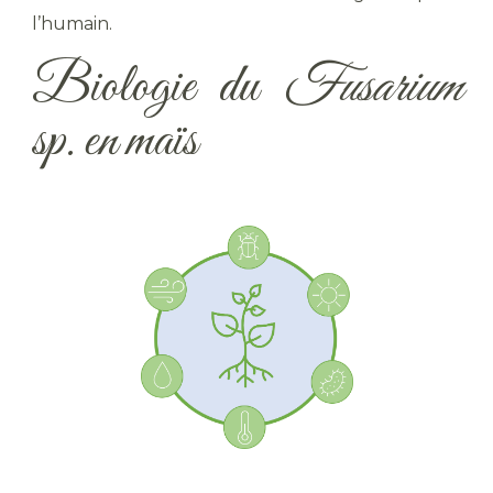
l’humain.
Biologie du
Fusarium
sp. en maïs