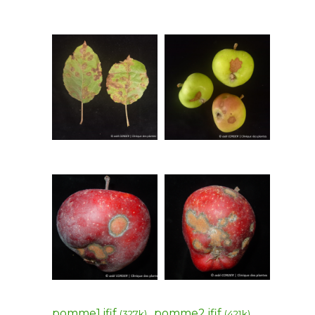
pomme1.jfif
pomme2.jfif
(327k)
(421k)