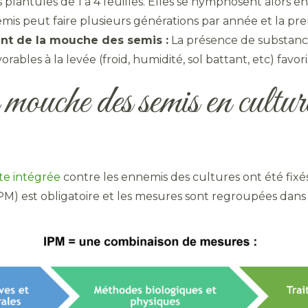
 plantules de 1 à 4 feuilles. Elles se nymphosent alors en
mis peut faire plusieurs générations par année et la p
nt de la mouche des semis :
La présence de substanc
vorables à la levée (froid, humidité, sol battant, etc) fav
a mouche des semis en cultur
te intégrée
contre les ennemis des cultures ont été fix
M) est obligatoire et les mesures sont regroupées dan