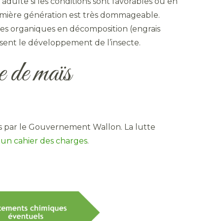
 adulte si les conditions sont favorables ou en
remière génération est très dommageable.
es organiques en décomposition (engrais
orisent le développement de l’insecte.
e de maïs
és par le Gouvernement Wallon. La lutte
s
un cahier des charges
.