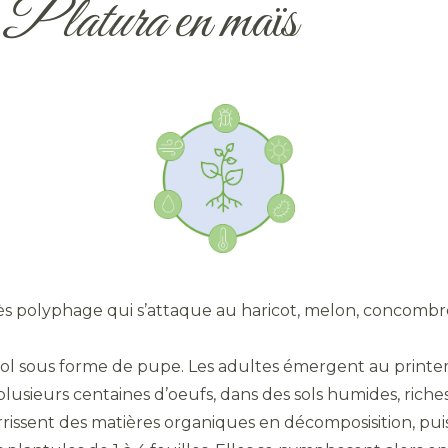
 Platura
en maïs
très polyphage qui s’attaque au haricot, melon, concombre
 sol sous forme de pupe. Les adultes émergent au printe
usieurs centaines d’oeufs, dans des sols humides, riches
rissent des matières organiques en décomposisition, puis