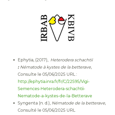
Ephytia, (2017),
Heterodera schachtii
:
Nématode à kystes de la betterave
,
Consulte le 05/06/2025 URL :
http://ephytia.inra.fr/fr/C/22595/Vigi-
Semences-Heterodera-schachtii-
Nematode-a-kystes-de-la-Betterave
Syngenta (n. d.),
Nématode de la betterave
,
Consulté le 05/06/2025 URL