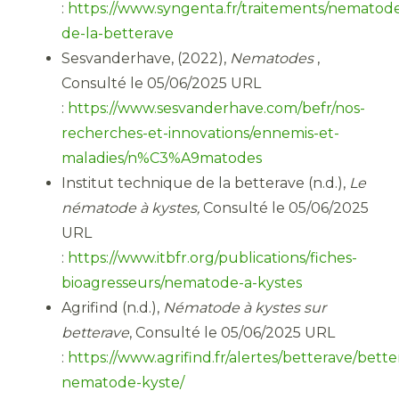
:
https://www.syngenta.fr/traitements/nematod
de-la-betterave
Sesvanderhave, (2022),
Nematodes
,
Consulté le 05/06/2025 URL
:
https://www.sesvanderhave.com/befr/nos-
recherches-et-innovations/ennemis-et-
maladies/n%C3%A9matodes
Institut technique de la betterave (n.d.),
Le
nématode à kystes,
Consulté le 05/06/2025
URL
:
https://www.itbfr.org/publications/fiches-
bioagresseurs/nematode-a-kystes
Agrifind (n.d.),
Nématode à kystes sur
betterave
, Consulté le 05/06/2025 URL
:
https://www.agrifind.fr/alertes/betterave/bette
nematode-kyste/