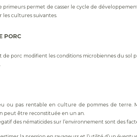
e primeurs permet de casser le cycle de développemen
r les cultures suivantes.
DE PORC
post de porc modifient les conditions microbiennes du so
.
eu ou pas rentable en culture de pommes de terre. M
n peut être reconstituée en un an.
négatif des nématicides sur l’environnement sont des fac
estimer la pression en ravageurs et l’utilité d’un éventue