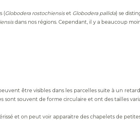
 (
Globodera rostochiensis
et
Globodera pallida
) se disti
iensis
dans nos régions. Cependant, il y a beaucoup moin
uvent être visibles dans les parcelles suite à un retar
 sont souvent de forme circulaire et ont des tailles va
rissé et on peut voir apparaitre des chapelets de petit