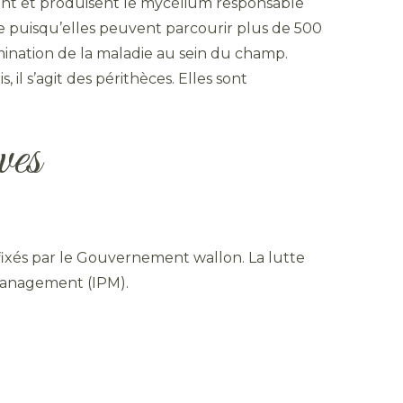
ment et produisent le mycélium responsable
 puisqu’elles peuvent parcourir plus de 500
mination de la maladie au sein du champ.
il s’agit des périthèces. Elles sont
ves
fixés par le Gouvernement wallon. La lutte
management (IPM).