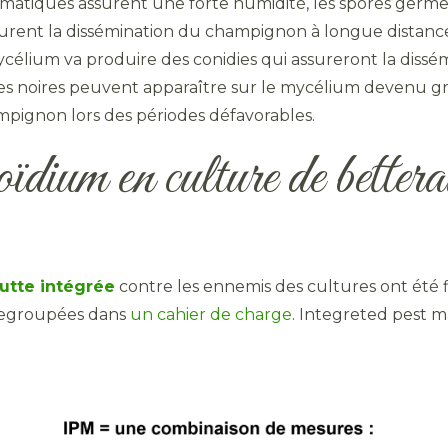
limatiques assurent une forte humidité, les spores ger
urent la dissémination du champignon à longue distance
ycélium va produire des conidies qui assureront la dissé
s noires peuvent apparaître sur le mycélium devenu gris, 
mpignon lors des périodes défavorables.
oïdium en culture de bettera
lutte intégrée
contre les ennemis des cultures ont été 
 regroupées dans
un cahier de charge
. Integreted pest 