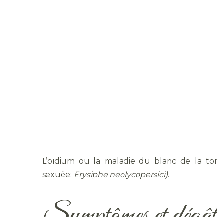
L’oïdium ou la maladie du blanc de la t
sexuée:
Erysiphe neolycopersici)
.
Symptômes et dégâ