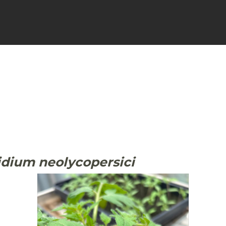
FICHES
SIGNALER
ACTUALI
idium neolycopersici