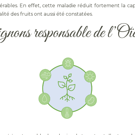
rables. En effet, cette maladie réduit fortement la c
ité des fruits ont aussi été constatées.
gnons responsable de l’Oï