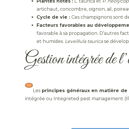
Plantes hôtes :
L. taurica et
P. neolycop
artichaut, concombre, oignon, ail, poirea
Cycle de vie :
Ces champignons sont des
Facteurs favorables au développemen
favorable à sa propagation. D’autres fa
et humides.
Leveillula taurica
se développ
Gestion intégrée de l’
Les
principes généraux
en matière d
intégrée ou Integreted pest management (IP