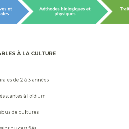
BLES À LA CULTURE
urales de 2 à 3 années;
résistantes à l’oïdium ;
ésidus de cultures
sains ou certifiés