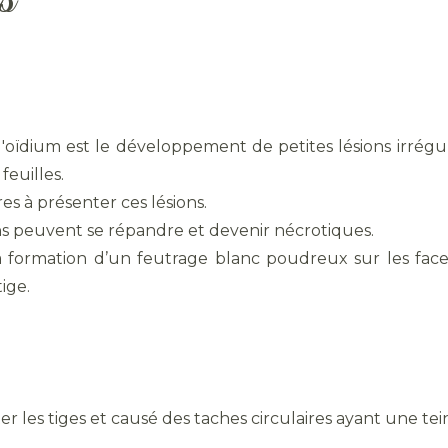
l'oïdium est le développement de petites lésions irrégu
feuilles.
es à présenter ces lésions.
ons peuvent se répandre et devenir nécrotiques.
a formation d’un feutrage blanc poudreux sur les faces
tige.
er les tiges et causé des taches circulaires ayant une tei