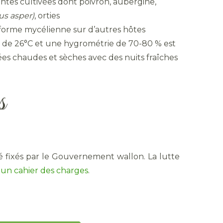
antes cultivées dont poivron, aubergine,
s asper)
, orties
a forme mycélienne sur d’autres hôtes
 de 26°C et une hygrométrie de 70-80 % est
ées chaudes et sèches avec des nuits fraîches
s
é fixés par le Gouvernement wallon. La lutte
s
un cahier des charges
.