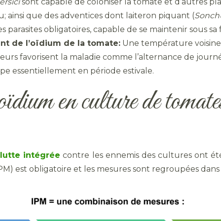
ersici
sont capable de coloniser la tomate et d’autres pl
u; ainsi que des adventices dont laiteron piquant (
Sonchu
 parasites obligatoires, capable de se maintenir sous s
t de l’oïdium de la tomate:
Une température voisine
cteurs favorisent la maladie comme l’alternance de journ
e essentiellement en période estivale.
oïdium en culture de tomate
e
lutte intégrée
contre les ennemis des cultures ont ét
M) est obligatoire et les mesures sont regroupées dan