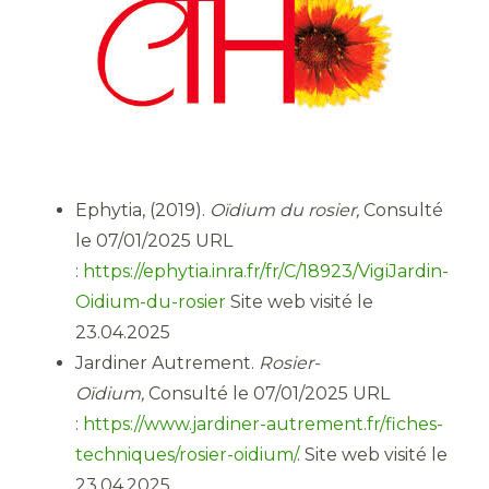
Ephytia, (2019).
Oïdium du rosier,
Consulté
le 07/01/2025 URL
:
https://ephytia.inra.fr/fr/C/18923/VigiJardin-
Oidium-du-rosier
Site web visité le
23.04.2025
Jardiner Autrement.
Rosier-
Oïdium,
Consulté le 07/01/2025 URL
:
https://www.jardiner-autrement.fr/fiches-
techniques/rosier-oidium/
. Site web visité le
23.04.2025