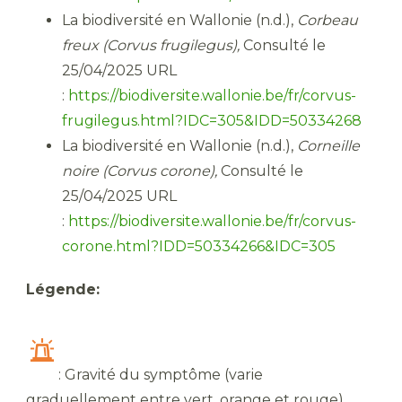
La biodiversité en Wallonie (n.d.),
Corbeau
freux (Corvus frugilegus),
Consulté le
25/04/2025 URL
:
https://biodiversite.wallonie.be/fr/corvus-
frugilegus.html?IDC=305&IDD=50334268
La biodiversité en Wallonie (n.d.),
Corneille
noire (Corvus corone)
,
Consulté le
25/04/2025 URL
:
https://biodiversite.wallonie.be/fr/corvus-
corone.html?IDD=50334266&IDC=305
Légende:
: Gravité du symptôme (varie
graduellement entre vert, orange et rouge)