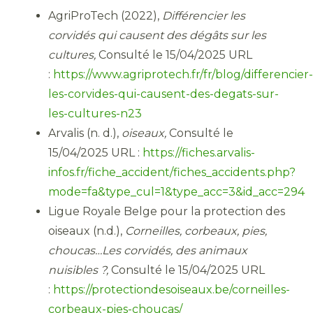
AgriProTech (2022),
Différencier les
corvidés qui causent des dégâts sur les
cultures,
Consulté le 15/04/2025 URL
:
https://www.agriprotech.fr/fr/blog/differencier-
les-corvides-qui-causent-des-degats-sur-
les-cultures-n23
Arvalis (n. d.),
oiseaux,
Consulté le
15/04/2025 URL :
https://fiches.arvalis-
infos.fr/fiche_accident/fiches_accidents.php?
mode=fa&type_cul=1&type_acc=3&id_acc=294
Ligue Royale Belge pour la protection des
oiseaux (n.d.),
Corneilles, corbeaux, pies,
choucas…Les corvidés, des animaux
nuisibles ?,
Consulté le 15/04/2025 URL
:
https://protectiondesoiseaux.be/corneilles-
corbeaux-pies-choucas/