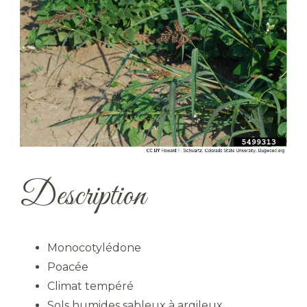
Description
Monocotylédone
Poacée
Climat tempéré
Sols humides sableux à argileux