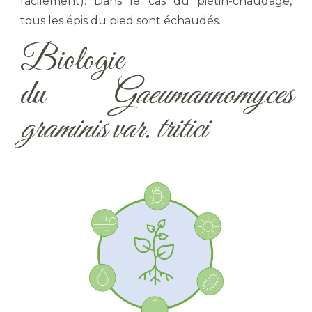
facilement). Dans le cas du piétin-chaudage,
tous les épis du pied sont échaudés.
Biologie
du
Gaeumannomyces
graminis var. tritici