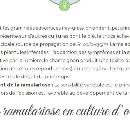
 les graminées adventices (ray-grass, chiendent, paturin..
ente sur d’autres cultures dont le blé, le triticale, l’av
ncipale source de propagation de
R. collo-cygni
. La mala
es plantules infectées. L’apparition des symptômes et 
 activé par la lumière, le champignon produit une toxine d
tion de cellules reproductrices) du pathogène. Lorsque 
mes dès le début du printemps.
t de la ramulariose :
La sensibilité variétale est le prin
 lors de l’épiaison est favorable au développement de la 
a ramulariose en culture d’o