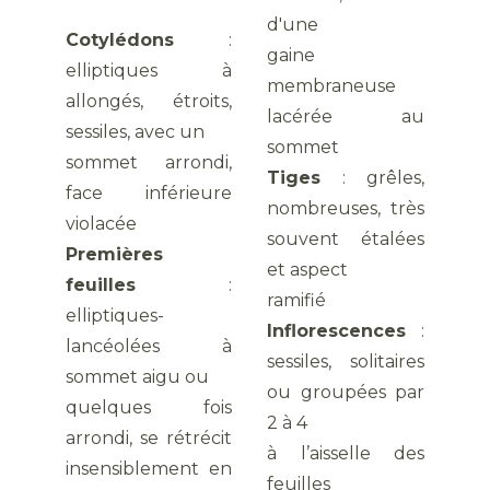
d'une
Cotylédons
:
gaine
elliptiques à
membraneuse
allongés, étroits,
lacérée au
sessiles, avec un
sommet
sommet arrondi,
Tiges
: grêles,
face inférieure
nombreuses, très
violacée
souvent étalées
Premières
et aspect
feuilles
:
ramifié
elliptiques-
Inflorescences
:
lancéolées à
sessiles, solitaires
sommet aigu ou
ou groupées par
quelques fois
2 à 4
arrondi, se rétrécit
à l’aisselle des
insensiblement en
feuilles