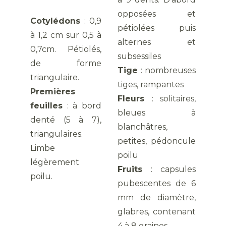
opposées et
Cotylédons
: 0,9
pétiolées puis
à 1,2 cm sur 0,5 à
alternes et
0,7cm. Pétiolés,
subsessiles
de forme
Tige
: nombreuses
triangulaire.
tiges, rampantes
Premières
Fleurs
: solitaires,
feuilles
: à bord
bleues à
denté (5 à 7),
blanchâtres,
triangulaires.
petites, pédoncule
Limbe
poilu
légèrement
Fruits
: capsules
poilu.
pubescentes de 6
mm de diamètre,
glabres, contenant
4 à 8 graines