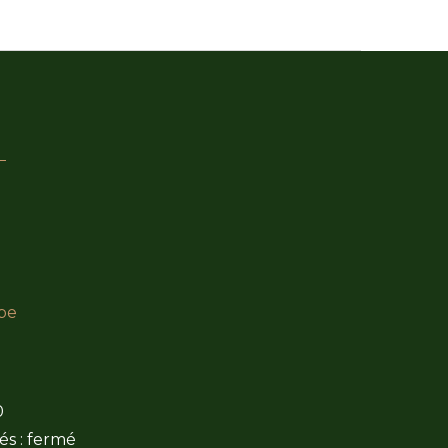
be
0
és : fermé