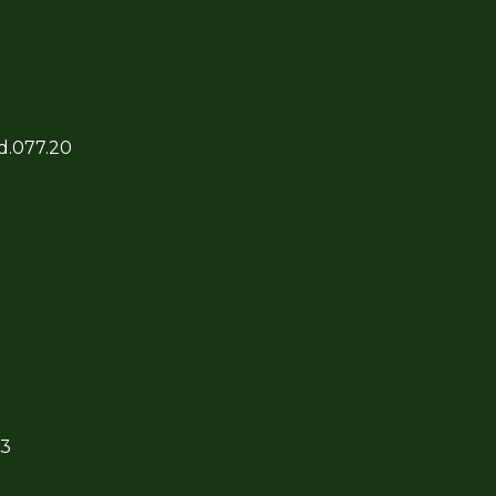
 d.077.20
03