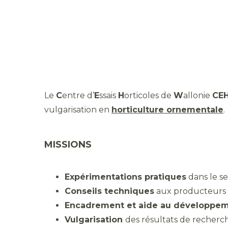
Le
C
entre d’
E
ssais
H
orticoles de
W
allonie
CE
vulgarisation en
horticulture ornementale
.
MISSIONS
Expérimentations pratiques
dans le se
Conseils techniques
aux producteurs 
Encadrement et aide au développe
Vulgarisation
des résultats de recher