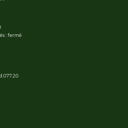
0
és : fermé
 d.077.20