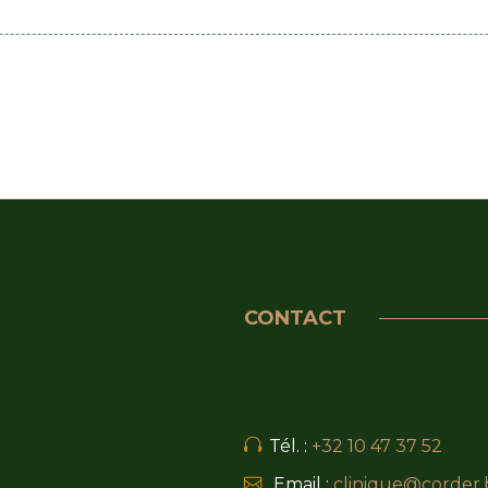
CONTACT
Tél. :
+32 10 47 37 52
Email :
clinique@corder.